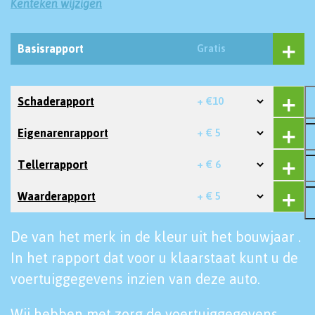
Kenteken wijzigen
Basisrapport
Gratis
Schaderapport
+ €10
Eigenarenrapport
+ € 5
Tellerrapport
+ € 6
Waarderapport
+ € 5
De van het merk in de kleur uit het bouwjaar .
In het rapport dat voor u klaarstaat kunt u de
voertuiggegevens inzien van deze auto.
Wij hebben met zorg de voertuiggegevens