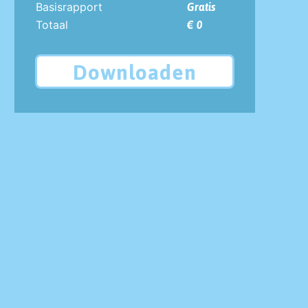
Basisrapport
Gratis
Totaal
€ 0
Downloaden