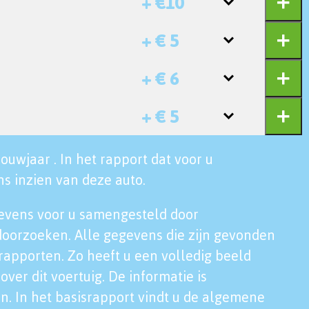
+ €10
+ € 5
+ € 6
+ € 5
ouwjaar . In het rapport dat voor u
s inzien van deze auto.
evens voor u samengesteld door
doorzoeken. Alle gegevens die zijn gevonden
rapporten. Zo heeft u een volledig beeld
over dit voertuig. De informatie is
n. In het basisrapport vindt u de algemene