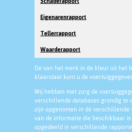
Schaderapport
Eigenarenrapport
Tellerrapport
Waarderapport
De van het merk in de kleur uit het b
klaarstaat kunt u de voertuiggegeven
Wij hebben met zorg de voertuiggeg
verschillende databases grondig te 
zijn opgenomen in de verschillende 
van de informatie die beschikbaar is 
opgedeeld in verschillende rapporte