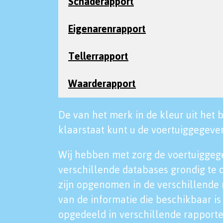
Schaderapport
Eigenarenrapport
Tellerrapport
Waarderapport
De van het merk in de kleur uit het b
klaarstaat kunt u de voertuiggegeven
Wij hebben met zorg de voertuiggeg
verschillende databases grondig te 
zijn opgenomen in de verschillende 
van de informatie die beschikbaar is 
opgedeeld in verschillende rapporte