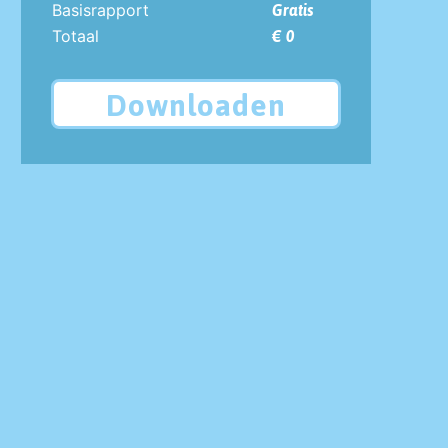
Basisrapport
Gratis
Totaal
€ 0
Downloaden