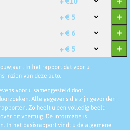
+ €10
+ € 5
+ € 6
+ € 5
ouwjaar . In het rapport dat voor u
s inzien van deze auto.
evens voor u samengesteld door
doorzoeken. Alle gegevens die zijn gevonden
rapporten. Zo heeft u een volledig beeld
over dit voertuig. De informatie is
n. In het basisrapport vindt u de algemene