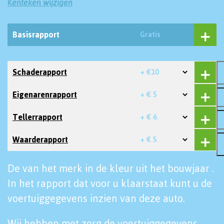
Kenteken wijzigen
Basisrapport
Gratis
Schaderapport
+ €10
Eigenarenrapport
+ € 5
Tellerrapport
+ € 6
Waarderapport
+ € 5
De van het merk in de kleur uit het bouwjaar .
In het rapport dat voor u klaarstaat kunt u de
voertuiggegevens inzien van deze auto.
Wij hebben met zorg de voertuiggegevens