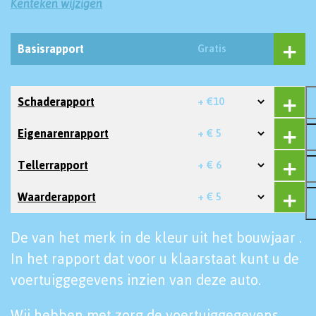
Kenteken wijzigen
Basisrapport
Gratis
Schaderapport
+ €10
Eigenarenrapport
+ € 5
Tellerrapport
+ € 6
Waarderapport
+ € 5
De van het merk in de kleur uit het bouwjaar .
In het rapport dat voor u klaarstaat kunt u de
voertuiggegevens inzien van deze auto.
Wij hebben met zorg de voertuiggegevens