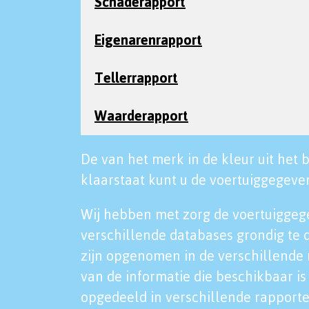
Schaderapport
Eigenarenrapport
Tellerrapport
Waarderapport
De van het merk in de kleur uit het b
klaarstaat kunt u de voertuiggegeven
Wij hebben met zorg de voertuiggeg
verschillende databases grondig te 
zijn opgenomen in de verschillende 
van de informatie die beschikbaar is 
opgedeeld in verschillende rapporte