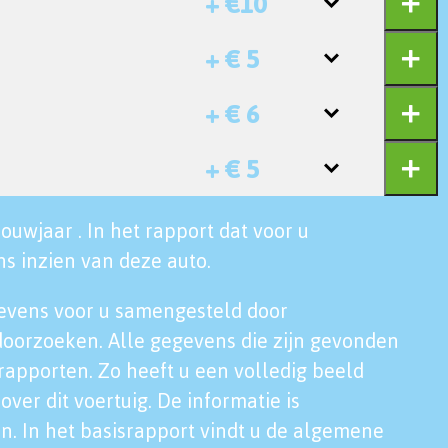
+ €10
+ € 5
+ € 6
+ € 5
ouwjaar . In het rapport dat voor u
s inzien van deze auto.
evens voor u samengesteld door
doorzoeken. Alle gegevens die zijn gevonden
rapporten. Zo heeft u een volledig beeld
over dit voertuig. De informatie is
n. In het basisrapport vindt u de algemene