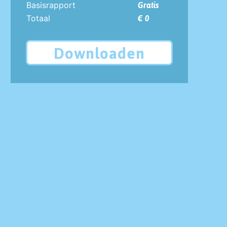
Basisrapport
Gratis
Totaal
€ 0
Downloaden