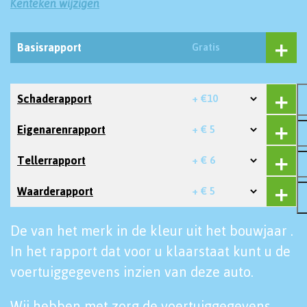
Kenteken wijzigen
Basisrapport
Gratis
Schaderapport
+ €10
Eigenarenrapport
+ € 5
Tellerrapport
+ € 6
Waarderapport
+ € 5
De van het merk in de kleur uit het bouwjaar .
In het rapport dat voor u klaarstaat kunt u de
voertuiggegevens inzien van deze auto.
Wij hebben met zorg de voertuiggegevens