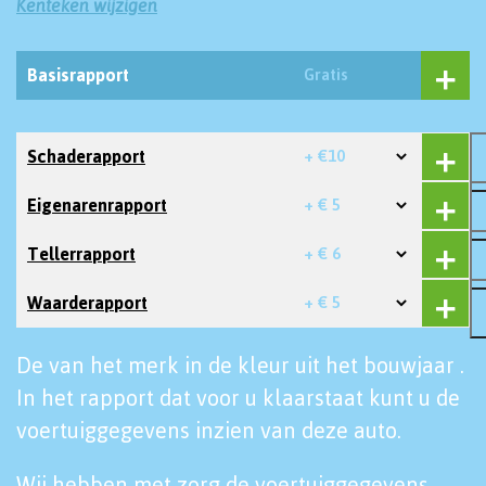
Kenteken wijzigen
Basisrapport
Gratis
Schaderapport
+ €10
Eigenarenrapport
+ € 5
Tellerrapport
+ € 6
Waarderapport
+ € 5
De van het merk in de kleur uit het bouwjaar .
In het rapport dat voor u klaarstaat kunt u de
voertuiggegevens inzien van deze auto.
Wij hebben met zorg de voertuiggegevens