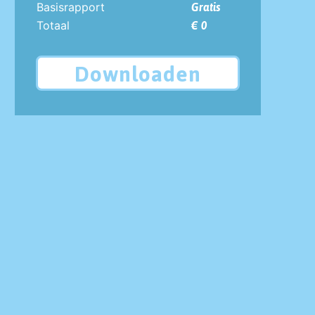
Basisrapport
Gratis
Totaal
€ 0
Downloaden