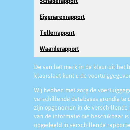
Schaderapport
Eigenarenrapport
Tellerrapport
Waarderapport
De van het merk in de kleur uit het b
klaarstaat kunt u de voertuiggegeven
Wij hebben met zorg de voertuiggeg
verschillende databases grondig te 
zijn opgenomen in de verschillende 
van de informatie die beschikbaar is 
opgedeeld in verschillende rapporte