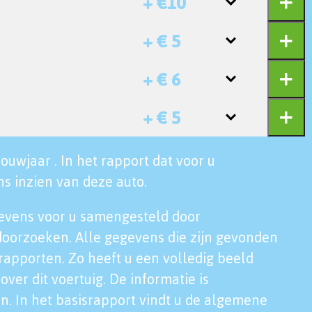
+ €10
+ € 5
+ € 6
+ € 5
ouwjaar . In het rapport dat voor u
s inzien van deze auto.
evens voor u samengesteld door
doorzoeken. Alle gegevens die zijn gevonden
rapporten. Zo heeft u een volledig beeld
over dit voertuig. De informatie is
n. In het basisrapport vindt u de algemene