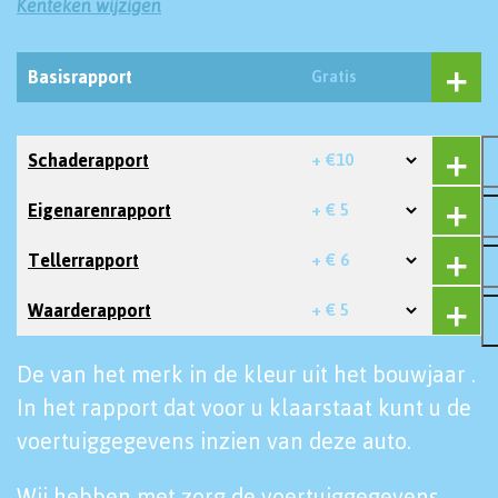
Kenteken wijzigen
Basisrapport
Gratis
Schaderapport
+ €10
Eigenarenrapport
+ € 5
Tellerrapport
+ € 6
Waarderapport
+ € 5
De van het merk in de kleur uit het bouwjaar .
In het rapport dat voor u klaarstaat kunt u de
voertuiggegevens inzien van deze auto.
Wij hebben met zorg de voertuiggegevens