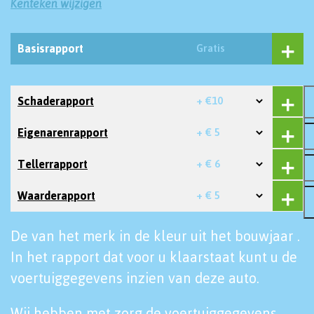
Kenteken wijzigen
Basisrapport
Gratis
Schaderapport
+ €10
Eigenarenrapport
+ € 5
Tellerrapport
+ € 6
Waarderapport
+ € 5
De van het merk in de kleur uit het bouwjaar .
In het rapport dat voor u klaarstaat kunt u de
voertuiggegevens inzien van deze auto.
Wij hebben met zorg de voertuiggegevens