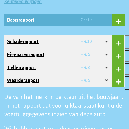
Kenteken wijzigen
Basisrapport
Gratis
Schaderapport
+ €10
Eigenarenrapport
+ € 5
Tellerrapport
+ € 6
Waarderapport
+ € 5
De van het merk in de kleur uit het bouwjaar .
In het rapport dat voor u klaarstaat kunt u de
voertuiggegevens inzien van deze auto.
Wij hebben met zorg de voertuiggegevens