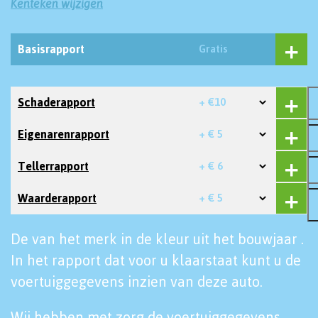
Kenteken wijzigen
Basisrapport
Gratis
Schaderapport
+ €10
Eigenarenrapport
+ € 5
Tellerrapport
+ € 6
Waarderapport
+ € 5
De van het merk in de kleur uit het bouwjaar .
In het rapport dat voor u klaarstaat kunt u de
voertuiggegevens inzien van deze auto.
Wij hebben met zorg de voertuiggegevens