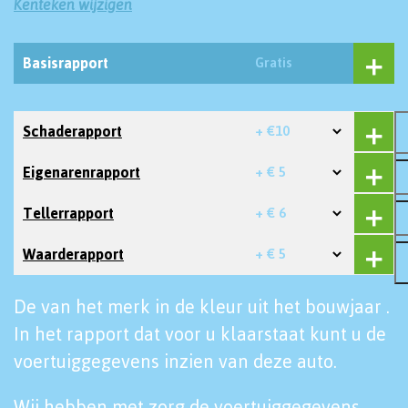
Kenteken wijzigen
Basisrapport
Gratis
Schaderapport
+ €10
Eigenarenrapport
+ € 5
Tellerrapport
+ € 6
Waarderapport
+ € 5
De van het merk in de kleur uit het bouwjaar .
In het rapport dat voor u klaarstaat kunt u de
voertuiggegevens inzien van deze auto.
Wij hebben met zorg de voertuiggegevens