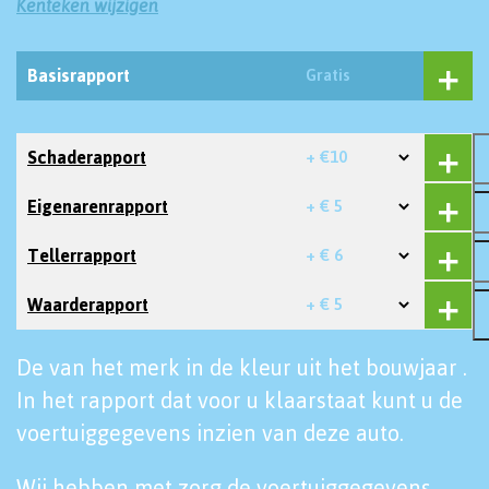
Kenteken wijzigen
Basisrapport
Gratis
Schaderapport
+ €10
Eigenarenrapport
+ € 5
Tellerrapport
+ € 6
Waarderapport
+ € 5
De van het merk in de kleur uit het bouwjaar .
In het rapport dat voor u klaarstaat kunt u de
voertuiggegevens inzien van deze auto.
Wij hebben met zorg de voertuiggegevens