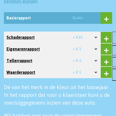
Kenteken wijzigen
Basisrapport
Gratis
Schaderapport
+ €10
Eigenarenrapport
+ € 5
Tellerrapport
+ € 6
Waarderapport
+ € 5
De van het merk in de kleur uit het bouwjaar .
In het rapport dat voor u klaarstaat kunt u de
voertuiggegevens inzien van deze auto.
Wij hebben met zorg de voertuiggegevens