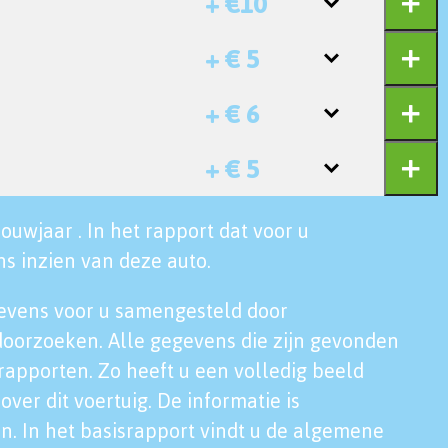
+ €10
+ € 5
+ € 6
+ € 5
ouwjaar . In het rapport dat voor u
s inzien van deze auto.
evens voor u samengesteld door
doorzoeken. Alle gegevens die zijn gevonden
rapporten. Zo heeft u een volledig beeld
over dit voertuig. De informatie is
n. In het basisrapport vindt u de algemene