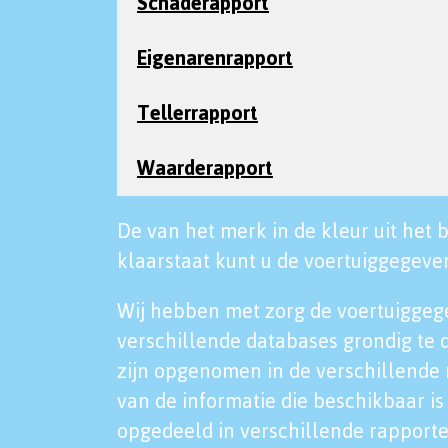
Schaderapport
Eigenarenrapport
Tellerrapport
Waarderapport
De van het merk in de kleur uit het b
klaarstaat kunt u de voertuiggegeven
Wij hebben met zorg de voertuiggeg
verschillende databases grondig te 
zijn opgenomen in de verschillende 
van de informatie die beschikbaar is 
opgedeeld in verschillende rapporte