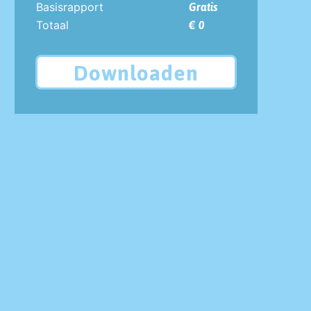
Basisrapport
Gratis
Totaal
€ 0
Downloaden