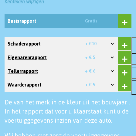
Kenteken wijzigen
Basisrapport
Gratis
Schaderapport
+ €10
Eigenarenrapport
+ € 5
Tellerrapport
+ € 6
Waarderapport
+ € 5
De van het merk in de kleur uit het bouwjaar .
In het rapport dat voor u klaarstaat kunt u de
voertuiggegevens inzien van deze auto.
Wij hebben met zorg de voertuiggegevens