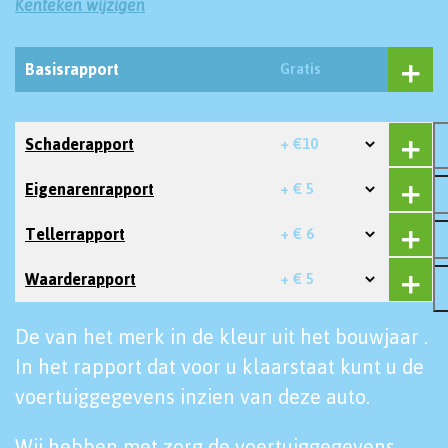
Kenteken wijzigen
Basisrapport
Gratis
Schaderapport
+ €10
Eigenarenrapport
+ € 5
Tellerrapport
+ € 6
Waarderapport
+ € 5
De van het merk in de kleur uit het bouwjaar .
In het rapport dat voor u klaarstaat kunt u de
voertuiggegevens inzien van deze auto.
Wij hebben met zorg de voertuiggegevens