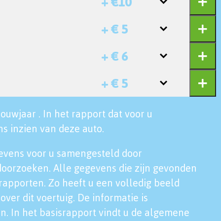
+ €10
+ € 5
+ € 6
+ € 5
ouwjaar . In het rapport dat voor u
s inzien van deze auto.
evens voor u samengesteld door
doorzoeken. Alle gegevens die zijn gevonden
rapporten. Zo heeft u een volledig beeld
over dit voertuig. De informatie is
n. In het basisrapport vindt u de algemene