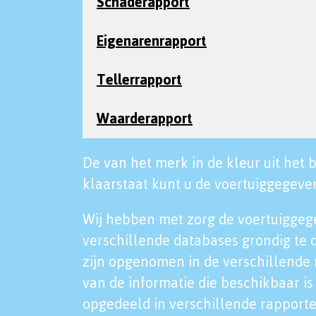
Schaderapport
Eigenarenrapport
Tellerrapport
Waarderapport
De van het merk in de kleur uit het b
klaarstaat kunt u de voertuiggegeven
Wij hebben met zorg de voertuiggeg
verschillende databases grondig te 
zijn opgenomen in de verschillende 
van de informatie die beschikbaar is 
opgedeeld in verschillende rapporte