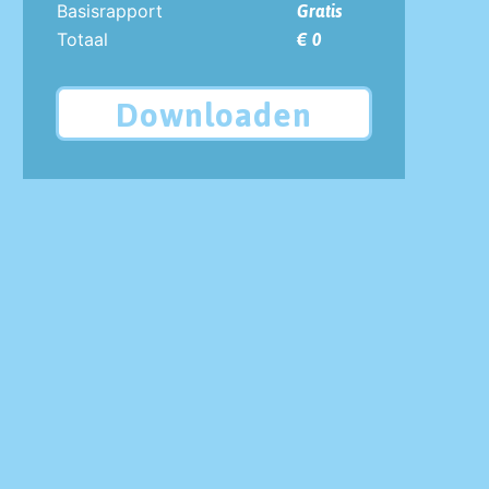
Basisrapport
Gratis
Totaal
€ 0
Downloaden