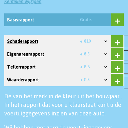
Kenteken wijzigen
Basisrapport
Gratis
Schaderapport
+ €10
Eigenarenrapport
+ € 5
Tellerrapport
+ € 6
Waarderapport
+ € 5
De van het merk in de kleur uit het bouwjaar .
In het rapport dat voor u klaarstaat kunt u de
voertuiggegevens inzien van deze auto.
Wij hebben met zorg de voertuiggegevens