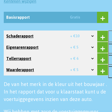
Kenteken wijzigen
Basisrapport
Gratis
Schaderapport
+ €10
Eigenarenrapport
+ € 5
Tellerrapport
+ € 6
Waarderapport
+ € 5
De van het merk in de kleur uit het bouwjaar .
In het rapport dat voor u klaarstaat kunt u de
voertuiggegevens inzien van deze auto.
Wij hebben met zorg de voertuiggegevens