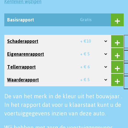
Kenteken wijzigen
Basisrapport
Gratis
Schaderapport
+ €10
Eigenarenrapport
+ € 5
Tellerrapport
+ € 6
Waarderapport
+ € 5
De van het merk in de kleur uit het bouwjaar .
In het rapport dat voor u klaarstaat kunt u de
voertuiggegevens inzien van deze auto.
Wij hebben met zorg de voertuiggegevens