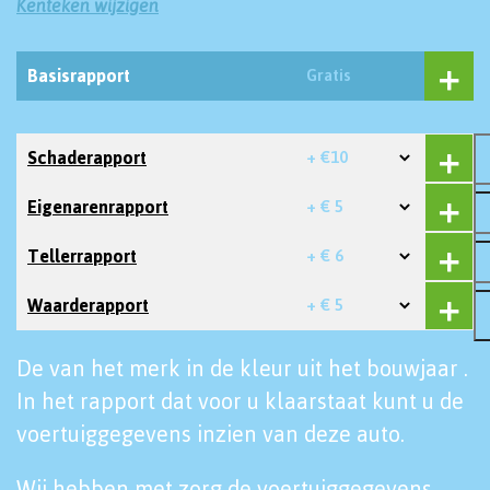
Kenteken wijzigen
Basisrapport
Gratis
Schaderapport
+ €10
Eigenarenrapport
+ € 5
Tellerrapport
+ € 6
Waarderapport
+ € 5
De van het merk in de kleur uit het bouwjaar .
In het rapport dat voor u klaarstaat kunt u de
voertuiggegevens inzien van deze auto.
Wij hebben met zorg de voertuiggegevens