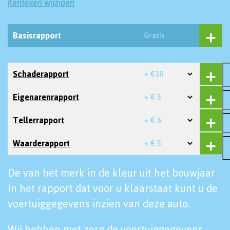
Kenteken wijzigen
Basisrapport
Gratis
Schaderapport
+ €10
Eigenarenrapport
+ € 5
Tellerrapport
+ € 6
Waarderapport
+ € 5
De van het merk in de kleur uit het bouwjaar .
In het rapport dat voor u klaarstaat kunt u de
voertuiggegevens inzien van deze auto.
Wij hebben met zorg de voertuiggegevens