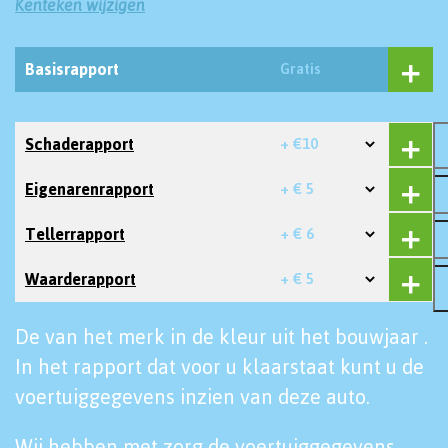
Kenteken wijzigen
Basisrapport
Gratis
Schaderapport
+ €10
Eigenarenrapport
+ € 5
Tellerrapport
+ € 6
Waarderapport
+ € 5
De van het merk in de kleur uit het bouwjaar .
In het rapport dat voor u klaarstaat kunt u de
voertuiggegevens inzien van deze auto.
Wij hebben met zorg de voertuiggegevens