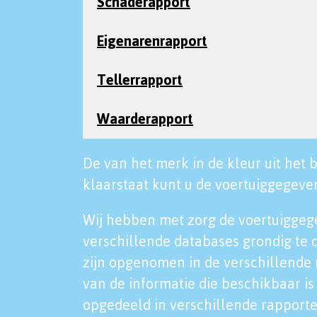
Schaderapport
Eigenarenrapport
Tellerrapport
Waarderapport
De van het merk in de kleur uit het b
klaarstaat kunt u de voertuiggegeven
Wij hebben met zorg de voertuiggeg
verschillende databases grondig te 
zijn opgenomen in de verschillende 
van de informatie die beschikbaar is 
opgedeeld in verschillende rapporte