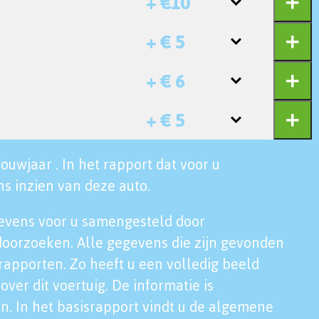
+ €10
+ € 5
+ € 6
+ € 5
ouwjaar . In het rapport dat voor u
s inzien van deze auto.
evens voor u samengesteld door
doorzoeken. Alle gegevens die zijn gevonden
rapporten. Zo heeft u een volledig beeld
over dit voertuig. De informatie is
n. In het basisrapport vindt u de algemene