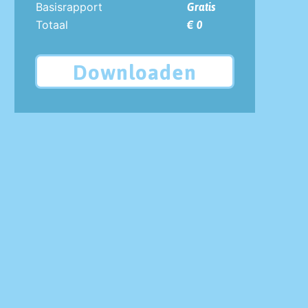
Basisrapport
Gratis
Totaal
€ 0
Downloaden