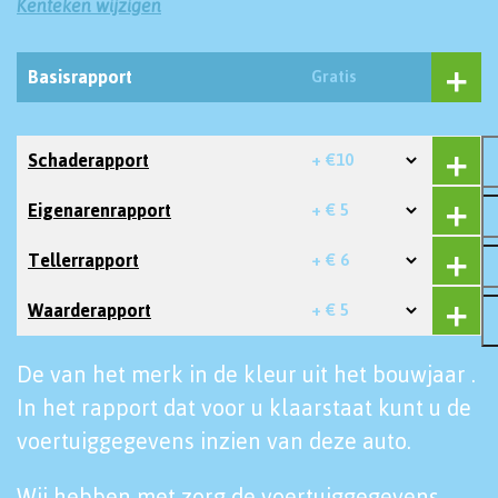
Kenteken wijzigen
Basisrapport
Gratis
Schaderapport
+ €10
Eigenarenrapport
+ € 5
Tellerrapport
+ € 6
Waarderapport
+ € 5
De van het merk in de kleur uit het bouwjaar .
In het rapport dat voor u klaarstaat kunt u de
voertuiggegevens inzien van deze auto.
Wij hebben met zorg de voertuiggegevens