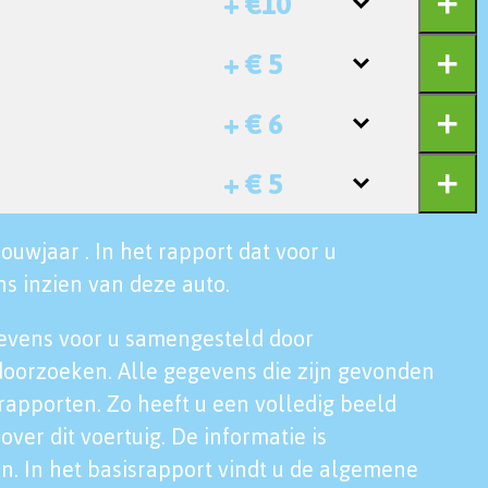
+ €10
+ € 5
+ € 6
+ € 5
ouwjaar . In het rapport dat voor u
s inzien van deze auto.
evens voor u samengesteld door
doorzoeken. Alle gegevens die zijn gevonden
rapporten. Zo heeft u een volledig beeld
over dit voertuig. De informatie is
n. In het basisrapport vindt u de algemene