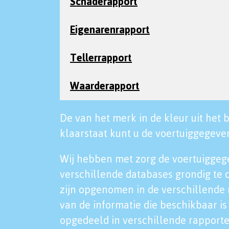
Schaderapport
Eigenarenrapport
Tellerrapport
Waarderapport
De van het merk in de kleur uit het b
klaarstaat kunt u de voertuiggegeven
Wij hebben met zorg de voertuiggeg
verschillende databases grondig te 
zijn opgenomen in de verschillende 
van de informatie die beschikbaar is 
opgedeeld in verschillende rapporte