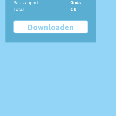
Basisrapport
Gratis
Totaal
€ 0
Downloaden