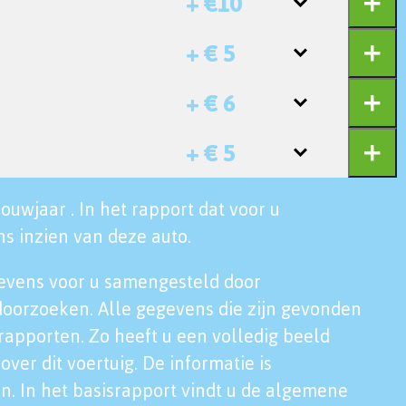
+ €10
+ € 5
+ € 6
+ € 5
ouwjaar . In het rapport dat voor u
s inzien van deze auto.
evens voor u samengesteld door
doorzoeken. Alle gegevens die zijn gevonden
rapporten. Zo heeft u een volledig beeld
over dit voertuig. De informatie is
n. In het basisrapport vindt u de algemene