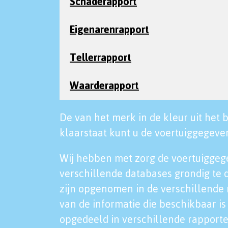
Schaderapport
Eigenarenrapport
Tellerrapport
Waarderapport
De van het merk in de kleur uit het b
klaarstaat kunt u de voertuiggegeven
Wij hebben met zorg de voertuiggeg
verschillende databases grondig te 
zijn opgenomen in de verschillende 
van de informatie die beschikbaar is 
opgedeeld in verschillende rapporte