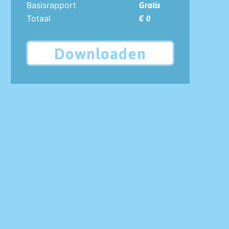
Basisrapport
Gratis
Totaal
€ 0
Downloaden