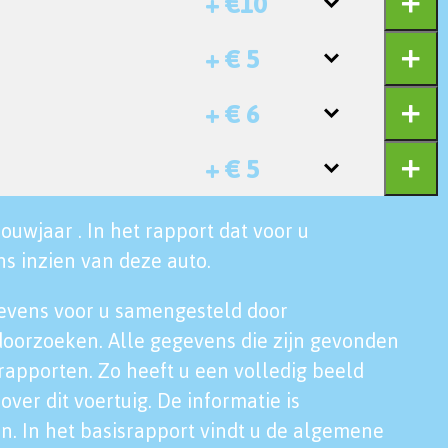
+ €10
+ € 5
+ € 6
+ € 5
ouwjaar . In het rapport dat voor u
s inzien van deze auto.
evens voor u samengesteld door
doorzoeken. Alle gegevens die zijn gevonden
rapporten. Zo heeft u een volledig beeld
over dit voertuig. De informatie is
n. In het basisrapport vindt u de algemene