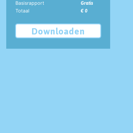
Basisrapport
Gratis
Totaal
€ 0
Downloaden