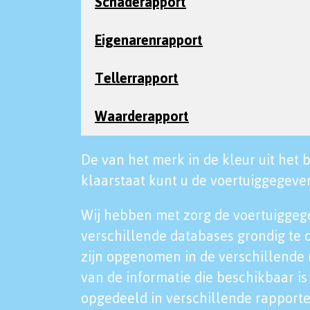
Schaderapport
Eigenarenrapport
Tellerrapport
Waarderapport
De van het merk in de kleur uit het b
klaarstaat kunt u de voertuiggegeven
Wij hebben met zorg de voertuiggeg
verschillende databases grondig te 
zijn opgenomen in de verschillende 
van de informatie die beschikbaar is 
opgedeeld in verschillende rapporte