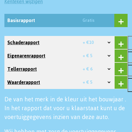
Kenteken wijzigen
Basisrapport
Gratis
Schaderapport
+ €10
Eigenarenrapport
+ € 5
Tellerrapport
+ € 6
Waarderapport
+ € 5
De van het merk in de kleur uit het bouwjaar .
In het rapport dat voor u klaarstaat kunt u de
voertuiggegevens inzien van deze auto.
Wij hebben met zorg de voertuiggegevens