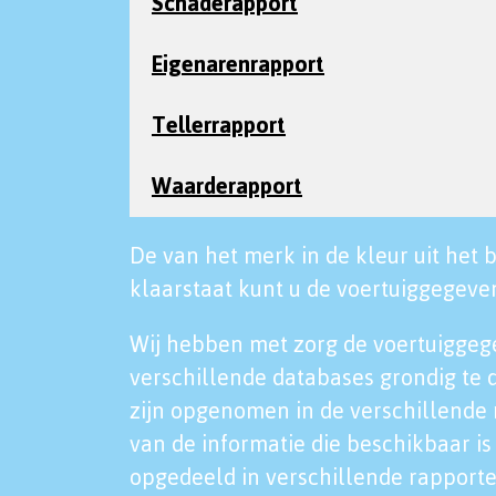
Schaderapport
Eigenarenrapport
Tellerrapport
Waarderapport
De van het merk in de kleur uit het b
klaarstaat kunt u de voertuiggegeven
Wij hebben met zorg de voertuiggeg
verschillende databases grondig te 
zijn opgenomen in de verschillende 
van de informatie die beschikbaar is 
opgedeeld in verschillende rapporte