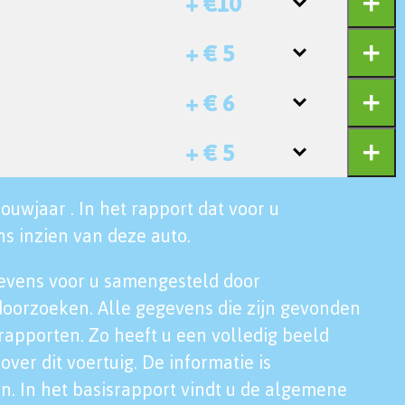
+ €10
+ € 5
+ € 6
+ € 5
ouwjaar . In het rapport dat voor u
s inzien van deze auto.
evens voor u samengesteld door
doorzoeken. Alle gegevens die zijn gevonden
rapporten. Zo heeft u een volledig beeld
over dit voertuig. De informatie is
n. In het basisrapport vindt u de algemene