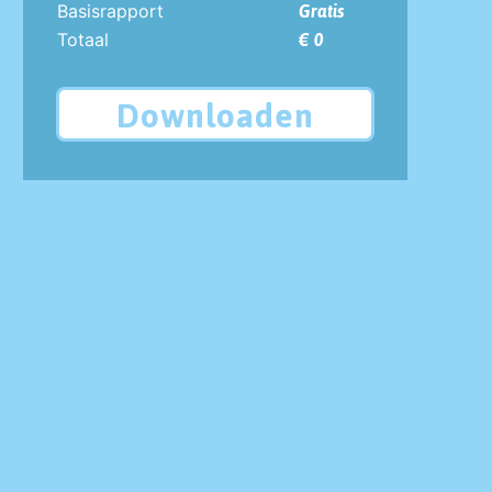
Basisrapport
Gratis
Totaal
€ 0
Downloaden