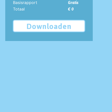
Basisrapport
Gratis
Totaal
€ 0
Downloaden