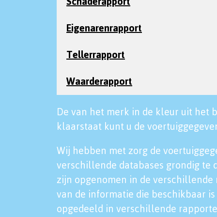
Schaderapport
Eigenarenrapport
Tellerrapport
Waarderapport
De van het merk in de kleur uit het b
klaarstaat kunt u de voertuiggegeven
Wij hebben met zorg de voertuiggeg
verschillende databases grondig te 
zijn opgenomen in de verschillende 
van de informatie die beschikbaar is 
opgedeeld in verschillende rapporte