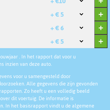
+ €10
+ € 5
+ € 6
+ € 5
ouwjaar . In het rapport dat voor u
s inzien van deze auto.
evens voor u samengesteld door
doorzoeken. Alle gegevens die zijn gevonden
rapporten. Zo heeft u een volledig beeld
over dit voertuig. De informatie is
n. In het basisrapport vindt u de algemene