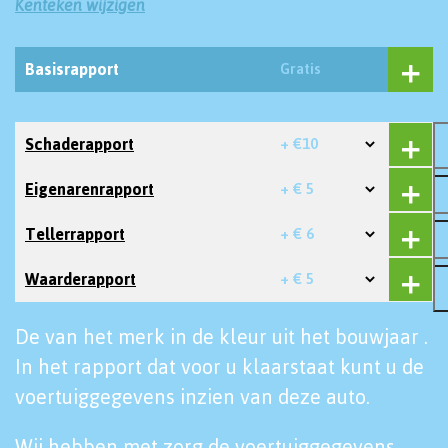
Kenteken wijzigen
Basisrapport
Gratis
Schaderapport
+ €10
Eigenarenrapport
+ € 5
Tellerrapport
+ € 6
Waarderapport
+ € 5
De van het merk in de kleur uit het bouwjaar .
In het rapport dat voor u klaarstaat kunt u de
voertuiggegevens inzien van deze auto.
Wij hebben met zorg de voertuiggegevens