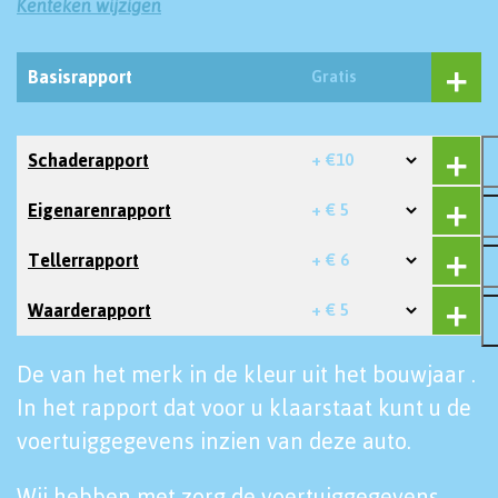
Kenteken wijzigen
Basisrapport
Gratis
Schaderapport
+ €10
Eigenarenrapport
+ € 5
Tellerrapport
+ € 6
Waarderapport
+ € 5
De van het merk in de kleur uit het bouwjaar .
In het rapport dat voor u klaarstaat kunt u de
voertuiggegevens inzien van deze auto.
Wij hebben met zorg de voertuiggegevens