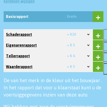
Kenteken wijzigen
Basisrapport
Gratis
Schaderapport
+ €10
Eigenarenrapport
+ € 5
Tellerrapport
+ € 6
Waarderapport
+ € 5
De van het merk in de kleur uit het bouwjaar .
In het rapport dat voor u klaarstaat kunt u de
voertuiggegevens inzien van deze auto.
Wij hebben met zorg de voertuiggegevens