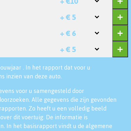
+ €10
+ € 5
+ € 6
+ € 5
ouwjaar . In het rapport dat voor u
s inzien van deze auto.
evens voor u samengesteld door
doorzoeken. Alle gegevens die zijn gevonden
rapporten. Zo heeft u een volledig beeld
over dit voertuig. De informatie is
n. In het basisrapport vindt u de algemene