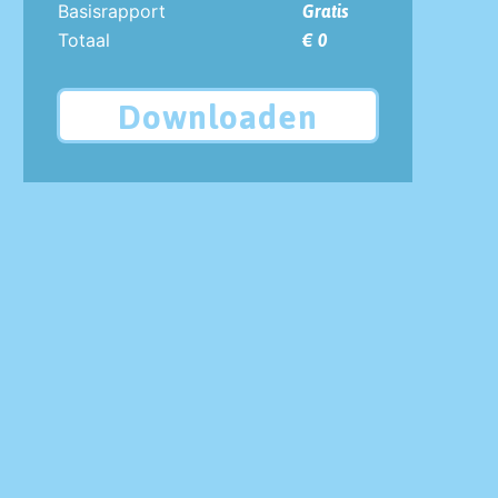
Basisrapport
Gratis
Totaal
€ 0
Downloaden