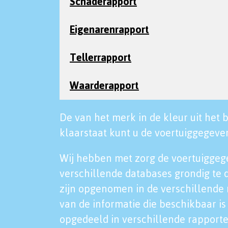
Schaderapport
Eigenarenrapport
Tellerrapport
Waarderapport
De van het merk in de kleur uit het b
klaarstaat kunt u de voertuiggegeven
Wij hebben met zorg de voertuiggeg
verschillende databases grondig te 
zijn opgenomen in de verschillende 
van de informatie die beschikbaar is 
opgedeeld in verschillende rapporte