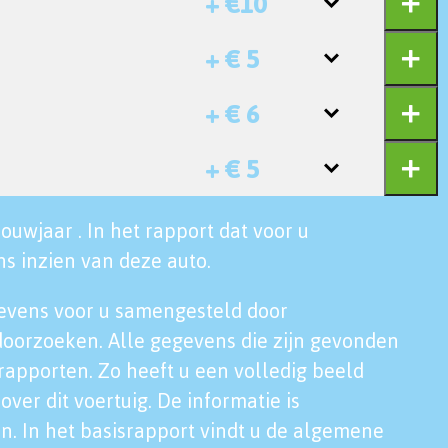
+ €10
+ € 5
+ € 6
+ € 5
ouwjaar . In het rapport dat voor u
s inzien van deze auto.
evens voor u samengesteld door
doorzoeken. Alle gegevens die zijn gevonden
rapporten. Zo heeft u een volledig beeld
over dit voertuig. De informatie is
n. In het basisrapport vindt u de algemene