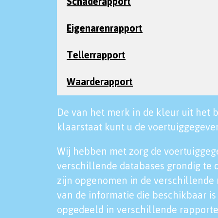
Schaderapport
Eigenarenrapport
Tellerrapport
Waarderapport
De van het merk in de kleur uit het b
klaarstaat kunt u de voertuiggegeven
Wij hebben met zorg de voertuiggeg
verschillende databases grondig te 
zijn opgenomen in de verschillende 
van de informatie die beschikbaar is 
opgedeeld in verschillende rapporte