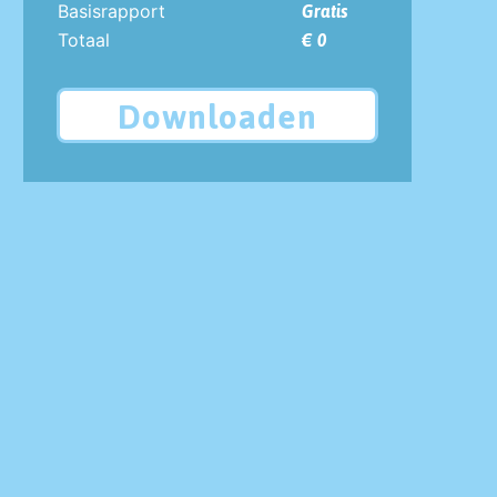
Basisrapport
Gratis
Totaal
€ 0
Downloaden