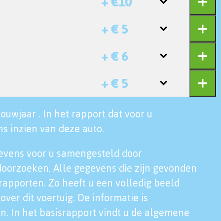
+ €10
+ € 5
+ € 6
+ € 5
ouwjaar . In het rapport dat voor u
s inzien van deze auto.
evens voor u samengesteld door
doorzoeken. Alle gegevens die zijn gevonden
rapporten. Zo heeft u een volledig beeld
over dit voertuig. De informatie is
n. In het basisrapport vindt u de algemene