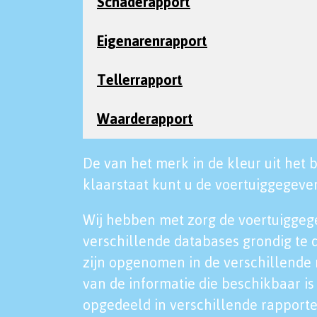
Schaderapport
Eigenarenrapport
Tellerrapport
Waarderapport
De van het merk in de kleur uit het b
klaarstaat kunt u de voertuiggegeven
Wij hebben met zorg de voertuiggeg
verschillende databases grondig te 
zijn opgenomen in de verschillende 
van de informatie die beschikbaar is 
opgedeeld in verschillende rapporte