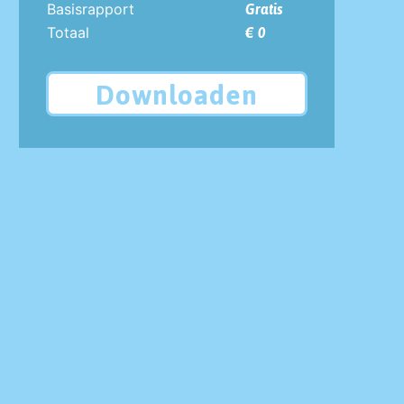
Basisrapport
Gratis
Totaal
€ 0
Downloaden