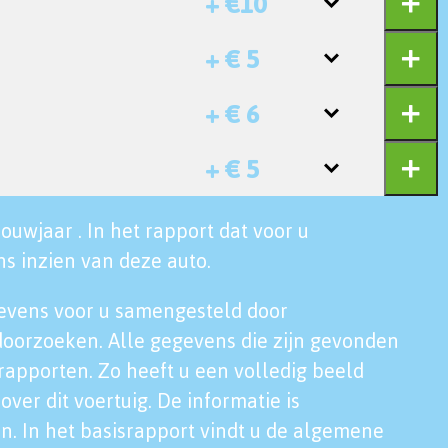
+ €10
+ € 5
+ € 6
+ € 5
ouwjaar . In het rapport dat voor u
s inzien van deze auto.
evens voor u samengesteld door
doorzoeken. Alle gegevens die zijn gevonden
rapporten. Zo heeft u een volledig beeld
over dit voertuig. De informatie is
n. In het basisrapport vindt u de algemene