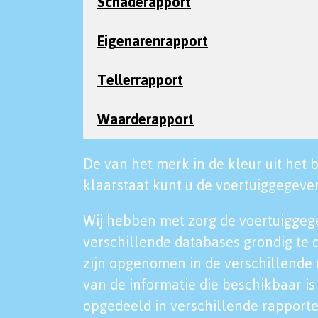
Schaderapport
Eigenarenrapport
Tellerrapport
Waarderapport
De van het merk in de kleur uit het b
klaarstaat kunt u de voertuiggegeven
Wij hebben met zorg de voertuiggeg
verschillende databases grondig te 
zijn opgenomen in de verschillende 
van de informatie die beschikbaar is 
opgedeeld in verschillende rapporte