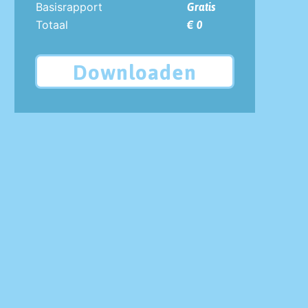
Basisrapport
Gratis
Totaal
€ 0
Downloaden