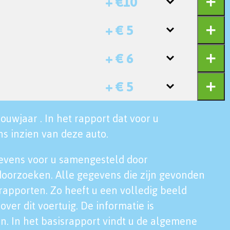
+ €10
+ € 5
+ € 6
+ € 5
ouwjaar . In het rapport dat voor u
s inzien van deze auto.
evens voor u samengesteld door
doorzoeken. Alle gegevens die zijn gevonden
rapporten. Zo heeft u een volledig beeld
over dit voertuig. De informatie is
n. In het basisrapport vindt u de algemene