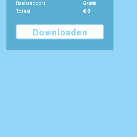
Basisrapport
Gratis
Totaal
€ 0
Downloaden