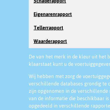
Schaderapport
Eigenarenrapport
Tellerrapport
Waarderapport
De van het merk in de kleur uit het b
klaarstaat kunt u de voertuiggegeven
Wij hebben met zorg de voertuiggeg
verschillende databases grondig te 
zijn opgenomen in de verschillende 
van de informatie die beschikbaar is 
opgedeeld in verschillende rapporte