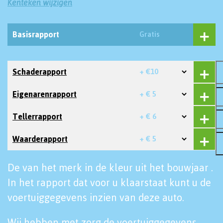
Kenteken wijzigen
Basisrapport
Gratis
Schaderapport
+ €10
Eigenarenrapport
+ € 5
Tellerrapport
+ € 6
Waarderapport
+ € 5
De van het merk in de kleur uit het bouwjaar .
In het rapport dat voor u klaarstaat kunt u de
voertuiggegevens inzien van deze auto.
Wij hebben met zorg de voertuiggegevens