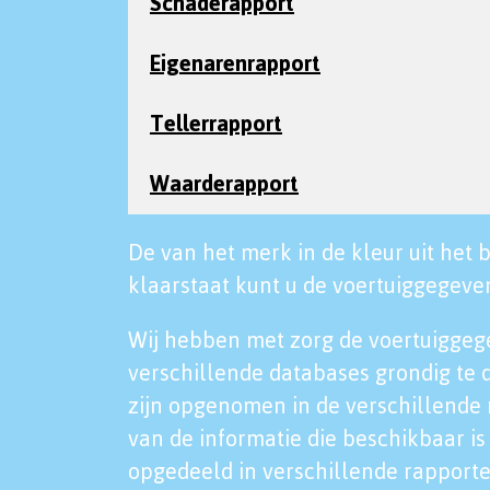
Schaderapport
Eigenarenrapport
Tellerrapport
Waarderapport
De van het merk in de kleur uit het b
klaarstaat kunt u de voertuiggegeven
Wij hebben met zorg de voertuiggeg
verschillende databases grondig te 
zijn opgenomen in de verschillende 
van de informatie die beschikbaar is 
opgedeeld in verschillende rapporte