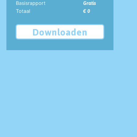
Basisrapport
Gratis
Totaal
€ 0
Downloaden