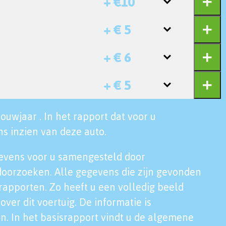
+ €10
+ € 5
+ € 6
+ € 5
ouwjaar . In het rapport dat voor u
s inzien van deze auto.
evens voor u samengesteld door
doorzoeken. Alle gegevens die zijn gevonden
rapporten. Zo heeft u een volledig beeld
over dit voertuig. De informatie is
n. In het basisrapport vindt u de algemene