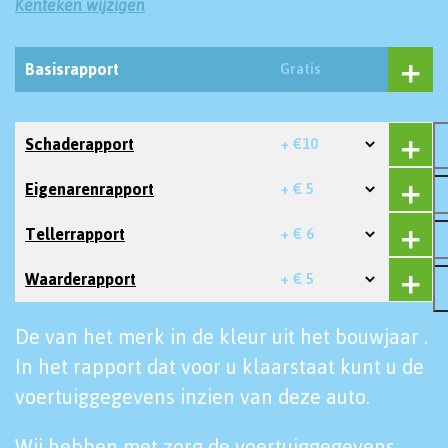
Kenteken wijzigen
Basisrapport
Gratis
Schaderapport
+ €10
Eigenarenrapport
+ € 5
Tellerrapport
+ € 6
Waarderapport
+ € 5
De van het merk in de kleur uit het bouwjaar .
In het rapport dat voor u klaarstaat kunt u de
voertuiggegevens inzien van deze auto.
Wij hebben met zorg de voertuiggegevens