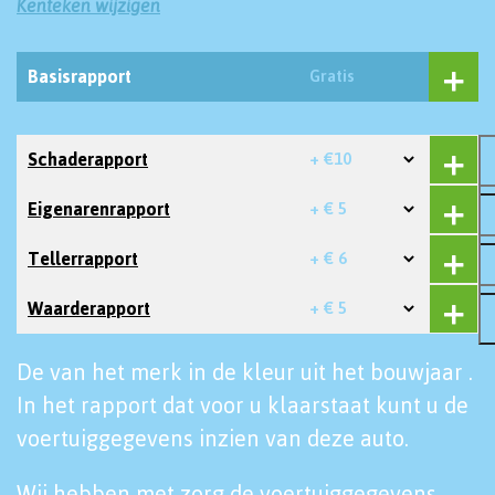
Kenteken wijzigen
Basisrapport
Gratis
Schaderapport
+ €10
Eigenarenrapport
+ € 5
Tellerrapport
+ € 6
Waarderapport
+ € 5
De van het merk in de kleur uit het bouwjaar .
In het rapport dat voor u klaarstaat kunt u de
voertuiggegevens inzien van deze auto.
Wij hebben met zorg de voertuiggegevens