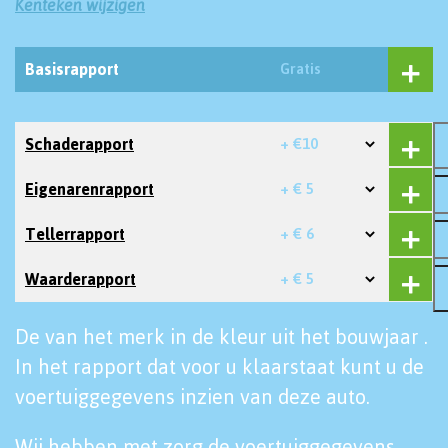
Kenteken wijzigen
Basisrapport
Gratis
Schaderapport
+ €10
Eigenarenrapport
+ € 5
Tellerrapport
+ € 6
Waarderapport
+ € 5
De van het merk in de kleur uit het bouwjaar .
In het rapport dat voor u klaarstaat kunt u de
voertuiggegevens inzien van deze auto.
Wij hebben met zorg de voertuiggegevens