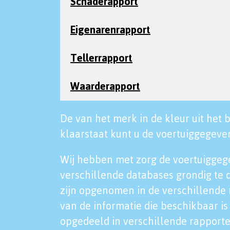
Schaderapport
Eigenarenrapport
Tellerrapport
Waarderapport
De van het merk in de kleur uit het b
klaarstaat kunt u de voertuiggegeven
Wij hebben met zorg de voertuiggeg
verschillende databases grondig te 
zijn opgenomen in de verschillende 
van de informatie die beschikbaar is 
opgedeeld in verschillende rapporte