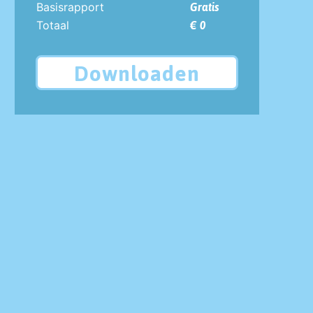
Basisrapport
Gratis
Totaal
€ 0
Downloaden