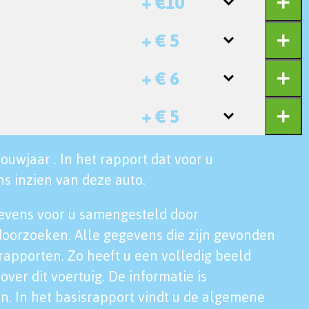
+ €10
+ € 5
+ € 6
+ € 5
ouwjaar . In het rapport dat voor u
s inzien van deze auto.
evens voor u samengesteld door
doorzoeken. Alle gegevens die zijn gevonden
rapporten. Zo heeft u een volledig beeld
over dit voertuig. De informatie is
n. In het basisrapport vindt u de algemene