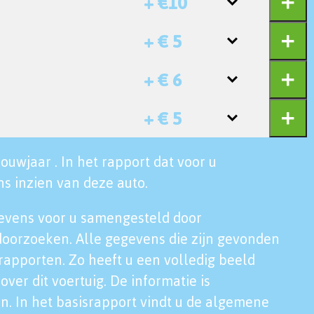
+ €10
+ € 5
+ € 6
+ € 5
ouwjaar . In het rapport dat voor u
s inzien van deze auto.
evens voor u samengesteld door
doorzoeken. Alle gegevens die zijn gevonden
rapporten. Zo heeft u een volledig beeld
over dit voertuig. De informatie is
n. In het basisrapport vindt u de algemene