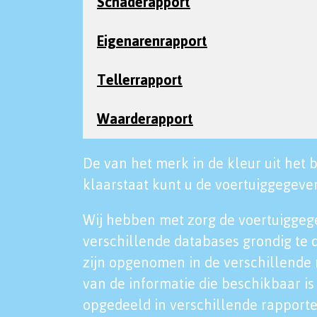
Schaderapport
Eigenarenrapport
Tellerrapport
Waarderapport
De van het merk in de kleur uit het b
klaarstaat kunt u de voertuiggegeven
Wij hebben met zorg de voertuiggeg
verschillende databases grondig te 
zijn opgenomen in de verschillende 
van de informatie die beschikbaar is 
opgedeeld in verschillende rapporte