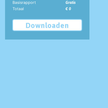
Basisrapport
Gratis
Totaal
€ 0
Downloaden