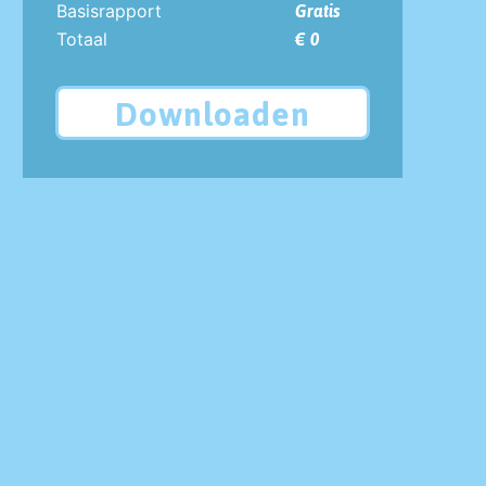
Basisrapport
Gratis
Totaal
€ 0
Downloaden