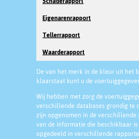
Schaderapport
Eigenarenrapport
Tellerrapport
Waarderapport
De van het merk in de kleur uit het b
klaarstaat kunt u de voertuiggegeven
Wij hebben met zorg de voertuiggeg
verschillende databases grondig te 
zijn opgenomen in de verschillende 
van de informatie die beschikbaar is 
opgedeeld in verschillende rapporte