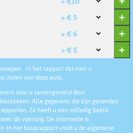
+ €10
+ € 5
+ € 6
+ € 5
ouwjaar . In het rapport dat voor u
s inzien van deze auto.
evens voor u samengesteld door
doorzoeken. Alle gegevens die zijn gevonden
rapporten. Zo heeft u een volledig beeld
over dit voertuig. De informatie is
n. In het basisrapport vindt u de algemene